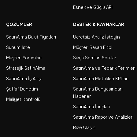
Esnek ve Güçlü API
ÇÖZÜMLER
DESTEK & KAYNAKLAR
SatınAlma Bulut Fiyatları
Ücretsiz Analiz İsteyin
Sunum İste
Müşteri Başarı Ekibi
Müşteri Yorumları
Sıkça Sorulan Sorular
Stratejik SatınAlma
SatınAlma ve Tedarik Terimleri
SatınAlma İş Akışı
SatınAlma Metrikleri KPI'ları
Şeffaf Denetim
SatınAlma Dünyasından
Haberler
Maliyet Kontrolü
SatınAlma İpuçları
SatınAlma Rapor ve Analizleri
Bize Ulaşın