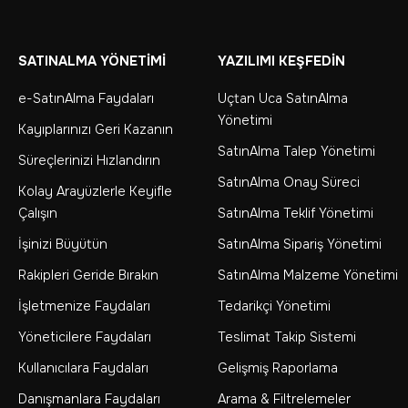
SATINALMA YÖNETİMİ
YAZILIMI KEŞFEDİN
e-SatınAlma Faydaları
Uçtan Uca SatınAlma
Yönetimi
Kayıplarınızı Geri Kazanın
SatınAlma Talep Yönetimi
Süreçlerinizi Hızlandırın
SatınAlma Onay Süreci
Kolay Arayüzlerle Keyifle
Çalışın
SatınAlma Teklif Yönetimi
İşinizi Büyütün
SatınAlma Sipariş Yönetimi
Rakipleri Geride Bırakın
SatınAlma Malzeme Yönetimi
İşletmenize Faydaları
Tedarikçi Yönetimi
Yöneticilere Faydaları
Teslimat Takip Sistemi
Kullanıcılara Faydaları
Gelişmiş Raporlama
Danışmanlara Faydaları
Arama & Filtrelemeler