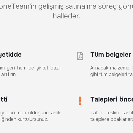
YoneTeam'in gelişmiş satınalma süreç yönet
halleder.
 yetkide
Tüm belgeler
alım yeri hem de şirket bazlı
Alınacak malzeme ile
arttırın
gibi tüm belgeleri t
tti
Talepleri önce
angi durumda olduğunu anlık
Talep teslim tarihle
afiğinden kurtulursunuz.
taleplere odaklanara