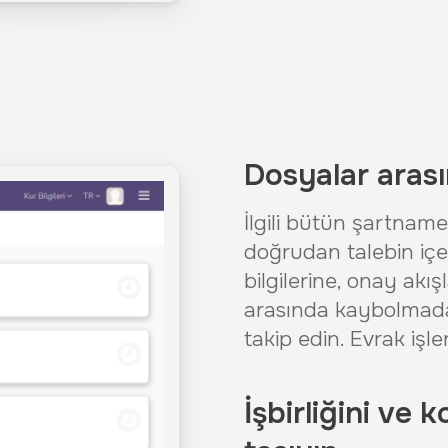
Dosyalar aras
İlgili bütün şartnam
doğrudan talebin içe
bilgilerine, onay akış
arasında kaybolmada
takip edin. Evrak işle
İşbirliğini ve