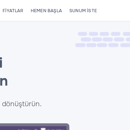
FİYATLAR
HEMEN BAŞLA
SUNUM İSTE
i
ın
fe dönüştürün.