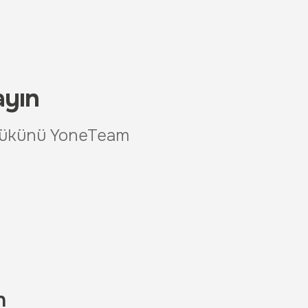
ayın
 yükünü YoneTeam
n