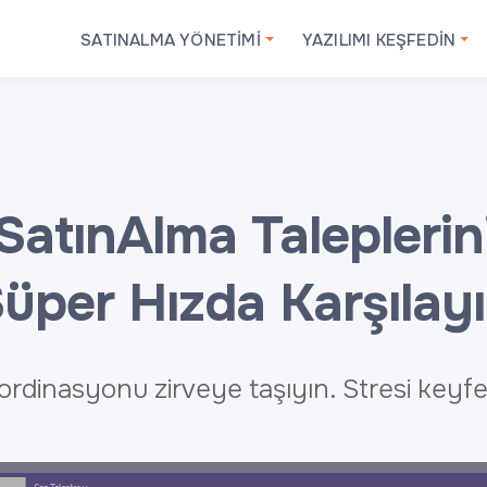
SATINALMA YÖNETİMİ
YAZILIMI KEŞFEDİN
SatınAlma Taleplerin
üper Hızda Karşılay
koordinasyonu zirveye taşıyın. Stresi key