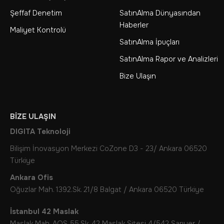
Şeffaf Denetim
SatınAlma Dünyasından
Haberler
Maliyet Kontrolü
SatınAlma İpuçları
SatınAlma Rapor ve Analizleri
Bize Ulaşın
BIZE ULAŞIN
DIGITA Teknoloji
Bilişim İnovasyon Merkezi CoZone D3 - 23/ Ankara 06520
Türkiye
Ankara Ofis
Oğuzlar Mah. 1392.Sk. 21/8 Balgat / Ankara 06520 Türkiye
İstanbul 42 Maslak
Maslak Mah. AOS 55.Sk. 42 Maslak Sitesi 4/542 Sarıyer /