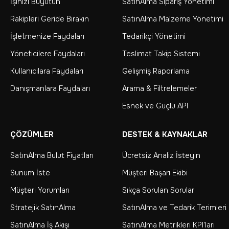
İşinizi Büyütün
SatınAlma Sipariş Yönetimi
Rakipleri Geride Bırakın
SatınAlma Malzeme Yönetimi
İşletmenize Faydaları
Tedarikçi Yönetimi
Yöneticilere Faydaları
Teslimat Takip Sistemi
Kullanıcılara Faydaları
Gelişmiş Raporlama
Danışmanlara Faydaları
Arama & Filtrelemeler
Esnek ve Güçlü API
ÇÖZÜMLER
DESTEK & KAYNAKLAR
SatınAlma Bulut Fiyatları
Ücretsiz Analiz İsteyin
Sunum İste
Müşteri Başarı Ekibi
Müşteri Yorumları
Sıkça Sorulan Sorular
Stratejik SatınAlma
SatınAlma ve Tedarik Terimleri
SatınAlma İş Akışı
SatınAlma Metrikleri KPI'ları